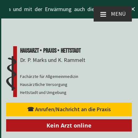
SCHLIESSEN X
un da und mit der Erwärmung auch die Zecken in Wald au
≡
MENÜ
HAUSARZT
PRAXIS
HETTSTADT
Dr. P. Marks und K. Rammelt
Fachärzte für Allgemeinmedizin
Hausärztliche Versorgung
Hettstadt und Umgebung
☎ Anrufen/Nachricht an die Praxis
Kein Arzt online