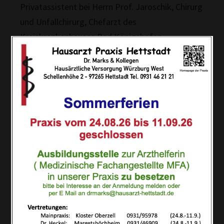
Privatassistent bei Herrn Prof. Jaroschik, Chirurg
und Unfallchirurg, Chefarzt des
Kreiskrankenhauses Bad Königshofen
Mai 1989 – Juni 1991
Privatassistent bei Herrn Prof. Gay, Chirurg und
Unfallchirurg, Chefarzt der Unfallchirurgischen
Abteilung des Juliusspitals zu Würzburg
Juli 1991 – Nov. 1992
Privatassistent und Stationsarzt bei Herrn Dr.
Kaiser, Internist, Chefarzt des
Kreiskrankenhauses Marktheidenfeld.
Notärztliche Tätigkeit im Versorgungsgebiet