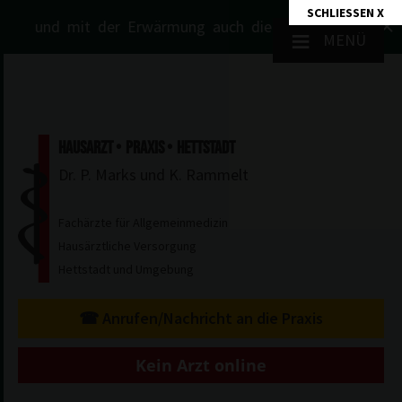
SCHLIESSEN X
 da und mit der Erwärmung auch die Zecken in Wald auf W
≡
MENÜ
HAUSARZT
PRAXIS
HETTSTADT
Dr. P. Marks und K. Rammelt
Fachärzte für Allgemeinmedizin
Hausärztliche Versorgung
Hettstadt und Umgebung
☎ Anrufen/Nachricht an die Praxis
Kein Arzt online