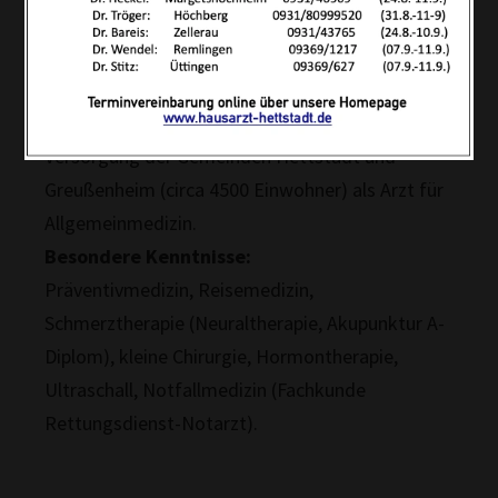
Main-Spessart.
seit Jan. 1993
niedergelassen in eigener Praxis in 97265
Hettstadt, Leinacher Weg 13. Hausärztliche
Versorgung der Gemeinden Hettstadt und
Greußenheim (circa 4500 Einwohner) als Arzt für
Allgemeinmedizin.
Besondere Kenntnisse:
Präventivmedizin, Reisemedizin,
Schmerztherapie (Neuraltherapie, Akupunktur A-
Diplom), kleine Chirurgie, Hormontherapie,
Ultraschall, Notfallmedizin (Fachkunde
Rettungsdienst-Notarzt).